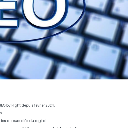
SEO by Night
depuis février 2024.
es
.
 les acteurs clés du
digital
.