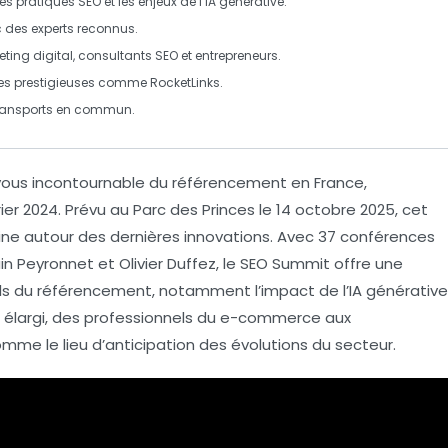
les
pratiques SEO
et les enjeux de l’
IA générative
.
c des experts reconnus.
ting digital
, consultants SEO et entrepreneurs.
ises prestigieuses comme
RocketLinks
.
 transports en commun.
ous incontournable
du référencement en France,
ier 2024. Prévu au
Parc des Princes
le 14 octobre 2025, cet
e autour des dernières innovations. Avec
37 conférences
ain Peyronnet
et
Olivier Duffez
, le SEO Summit offre une
ls du référencement, notamment l’impact de l’
IA générative
ic élargi, des
professionnels du e-commerce
aux
omme le lieu d’anticipation des évolutions du secteur.