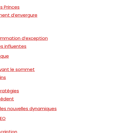
es Princes
ment d’envergure
ammation d’exception
s influentes
ique
 avant le sommet
ins
tratégies
cédent
 les nouvelles dynamiques
SEO
cription