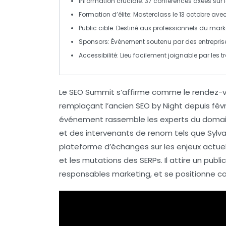
Information cruciale
: 37 conférences axées sur 
Formation d’élite
: Masterclass le 13 octobre ave
Public cible
: Destiné aux
professionnels du marke
Sponsors
: Événement soutenu par des entrepr
Accessibilité
: Lieu facilement joignable par les
Le
SEO Summit
s’affirme comme le
rendez-v
remplaçant l’ancien
SEO by Night
depuis févr
événement rassemble les experts du domain
et des intervenants de renom tels que
Sylv
plateforme d’échanges sur les enjeux actue
et les mutations des
SERPs
. Il attire un publ
responsables marketing
, et se positionne c