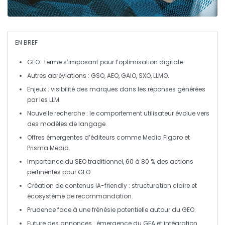
EN BREF
GEO
: terme s’imposant pour
l’optimisation digitale
.
Autres abréviations :
GSO
,
AEO
,
GAIO
,
SXO
,
LLMO
.
Enjeux :
visibilité
des marques dans les
réponses générées
par les
LLM
.
Nouvelle recherche : le
comportement utilisateur
évolue vers
des
modèles de langage
.
Offres émergentes
d’éditeurs comme
Media Figaro
et
Prisma Media
.
Importance du
SEO
traditionnel, 60 à 80 % des actions
pertinentes pour
GEO
.
Création de
contenus IA-friendly
: structuration claire et
écosystème de recommandation.
Prudence face à une frénésie potentielle autour du
GEO
.
Future des annonces
: émergence du
GEA
et intégration