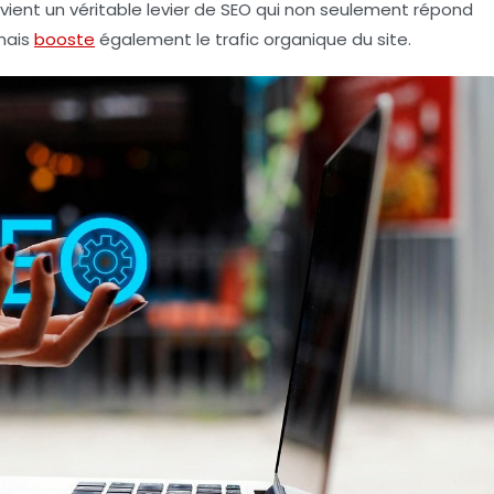
vient un véritable levier de
SEO
qui non seulement répond
 mais
booste
également le
trafic organique
du site.