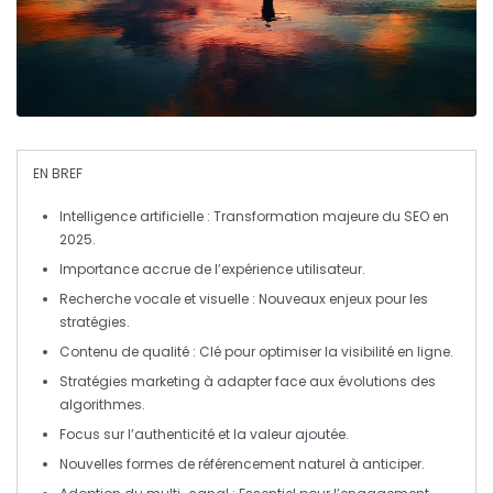
EN BREF
Intelligence artificielle
: Transformation majeure du SEO en
2025.
Importance accrue de l’
expérience utilisateur
.
Recherche vocale
et
visuelle
: Nouveaux enjeux pour les
stratégies.
Contenu de qualité : Clé pour optimiser la
visibilité en ligne
.
Stratégies marketing à adapter face aux évolutions des
algorithmes
.
Focus sur l’
authenticité
et la
valeur ajoutée
.
Nouvelles formes de
référencement naturel
à anticiper.