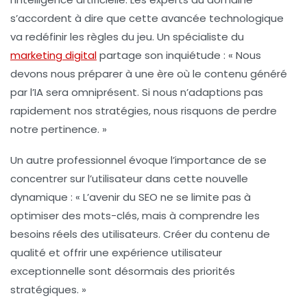
s’accordent à dire que cette avancée technologique
va redéfinir les règles du jeu. Un spécialiste du
marketing digital
partage son inquiétude : « Nous
devons nous préparer à une ère où le contenu généré
par l’IA sera omniprésent. Si nous n’adaptions pas
rapidement nos stratégies, nous risquons de perdre
notre pertinence. »
Un autre professionnel évoque l’importance de se
concentrer sur l’
utilisateur
dans cette nouvelle
dynamique : « L’avenir du SEO ne se limite pas à
optimiser des mots-clés, mais à comprendre les
besoins réels des utilisateurs. Créer du contenu de
qualité et offrir une expérience utilisateur
exceptionnelle sont désormais des priorités
stratégiques. »