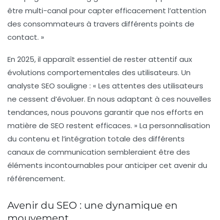
être
multi-canal
pour capter efficacement l’attention
des consommateurs à travers différents points de
contact. »
En 2025, il apparaît essentiel de rester attentif aux
évolutions comportementales des utilisateurs. Un
analyste SEO souligne : « Les attentes des utilisateurs
ne cessent d’évoluer. En nous adaptant à ces nouvelles
tendances, nous pouvons garantir que nos efforts en
matière de SEO restent efficaces. » La personnalisation
du contenu et l’intégration totale des différents
canaux de communication sembleraient être des
éléments incontournables pour anticiper cet avenir du
référencement.
Avenir du SEO : une dynamique en
mouvement