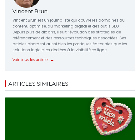
Vincent Brun
Vincent Brun est un journaliste qui couvre les domaines du
contenu optimisé, du marketing digital et des outils SEO.
Depuis plus de dix ans, il suit l’évolution des stratégies de
référencement et des ressources techniques associées. Ses
articles abordent aussi bien les pratiques éditoriales que les
solutions logicielles dédiées à la visibilité en ligne.
Voir tous les articles →
ARTICLES SIMILAIRES