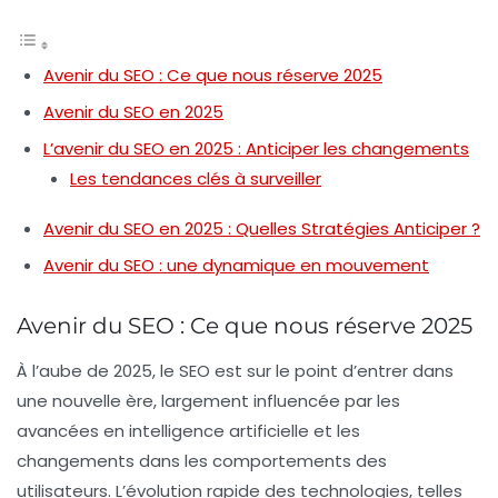
Avenir du SEO : Ce que nous réserve 2025
Avenir du SEO en 2025
L’avenir du SEO en 2025 : Anticiper les changements
Les tendances clés à surveiller
Avenir du SEO en 2025 : Quelles Stratégies Anticiper ?
Avenir du SEO : une dynamique en mouvement
Avenir du SEO : Ce que nous réserve 2025
À l’aube de 2025, le
SEO
est sur le point d’entrer dans
une nouvelle ère, largement influencée par les
avancées en
intelligence artificielle
et les
changements dans les comportements des
utilisateurs. L’évolution rapide des technologies, telles