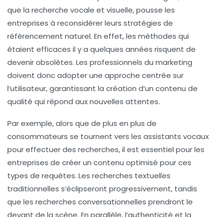
que la
recherche vocale
et visuelle, pousse les
entreprises à reconsidérer leurs stratégies de
référencement naturel
. En effet, les méthodes qui
étaient efficaces il y a quelques années risquent de
devenir obsolètes. Les professionnels du marketing
doivent donc adopter une approche centrée sur
l’utilisateur, garantissant la création d’un contenu de
qualité qui répond aux nouvelles attentes.
Par exemple, alors que de plus en plus de
consommateurs se tournent vers les assistants vocaux
pour effectuer des recherches, il est essentiel pour les
entreprises de créer un contenu optimisé pour ces
types de requêtes. Les recherches textuelles
traditionnelles s’éclipseront progressivement, tandis
que les recherches conversationnelles prendront le
devant de la scène. En parallèle, l’authenticité et la