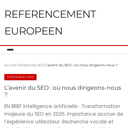
REFERENCEMENT
EUROPEEN
Accueil
Tendances SEO
L’avenir du SEO : où nous dirigeons-nous ?
TENDANCES SEO
L’avenir du SEO : où nous dirigeons-nous
?
EN BREF Intelligence artificielle : Transformation
majeure du SEO en 2025. Importance accrue de
l’expérience utilisateur. Recherche vocale et