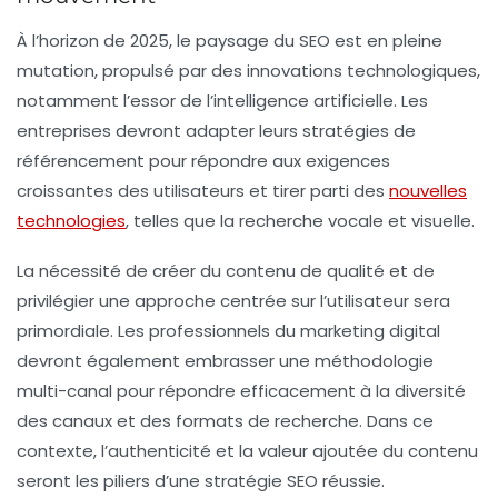
À l’horizon de 2025, le paysage du
SEO
est en pleine
mutation, propulsé par des innovations technologiques,
notamment l’essor de l’
intelligence artificielle
. Les
entreprises devront adapter leurs
stratégies de
référencement
pour répondre aux exigences
croissantes des utilisateurs et tirer parti des
nouvelles
technologies
, telles que la
recherche vocale
et visuelle.
La nécessité de créer du
contenu de qualité
et de
privilégier une approche centrée sur l’utilisateur sera
primordiale. Les professionnels du marketing digital
devront également embrasser une méthodologie
multi-canal
pour répondre efficacement à la diversité
des canaux et des formats de recherche. Dans ce
contexte, l’authenticité et la valeur ajoutée du contenu
seront les piliers d’une stratégie SEO réussie.