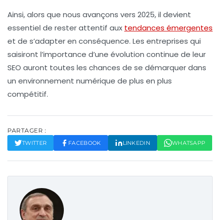
Ainsi, alors que nous avançons vers 2025, il devient
essentiel de rester attentif aux
tendances émergentes
et de s’adapter en conséquence. Les entreprises qui
saisiront l’importance d’une évolution continue de leur
SEO auront toutes les chances de se démarquer dans
un environnement numérique de plus en plus
compétitif.
PARTAGER :
TWITTER
FACEBOOK
LINKEDIN
WHATSAPP