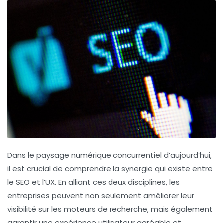
Dans le paysage numérique concurrentiel d’aujourd’hui,
il est crucial de comprendre la
synergie
qui existe entre
le
SEO
et l’
UX
. En alliant ces deux disciplines, les
entreprises peuvent non seulement améliorer leur
visibilité sur les moteurs de recherche, mais également
garantir une expérience utilisateur
agréable
et