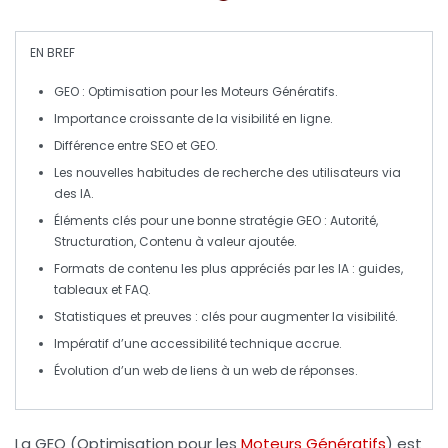
EN BREF
GEO
: Optimisation pour les Moteurs Génératifs.
Importance croissante de la
visibilité
en ligne.
Différence entre
SEO
et
GEO
.
Les nouvelles habitudes de recherche des utilisateurs via
des
IA
.
Éléments clés pour une bonne stratégie
GEO
:
Autorité
,
Structuration
,
Contenu
à valeur ajoutée.
Formats de contenu les plus appréciés par les
IA
: guides,
tableaux et FAQ.
Statistiques et preuves : clés pour augmenter la
visibilité
.
Impératif d’une
accessibilité technique
accrue.
Évolution d’un web de
liens
à un web de
réponses
.
La
GEO
(Optimisation pour les
Moteurs Génératifs
) est