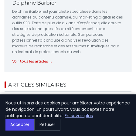
Delphine Barbier
Delphine Barbier est journaliste spécialisée dans les
domaines du contenu optimisé, du marketing digital et des
outils SEO. Forte de plus de dix ans d'expérience, elle couvre
des sujets techniques liés au référencement et aux
stratégies de production éditoriale. Son parcours
professionnel l’a conduite à analyser l’évolution des
moteurs de recherche et des ressources numériques pour
un lectorat de professionnels du web.
Voir tous les articles →
ARTICLES SIMILAIRES
Nous utilisons des cookies pour améliorer votre expérience
de navigation. En poursuivant, vous acceptez notre
politique de confidentialité.
En savoir plus
Accepter
Refuser