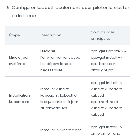
Configurer
kubectl
localement pour piloter le cluster
à distance.
Commandes
Étape
Description
principales
Préparer
apt-get update &&
Mise à jour
l’environnement avec
apt-get install -y
système
les dépendances
apt-transport-
nécessaires
https gnupg2
apt-get install -y
Installer kubelet,
kubelet kubeadm
Installation
kubeadm, kubectl et
kubectl
Kubernetes
bloquer mises à jour
apt-mark hold
automatiques
kubelet kubeadm
kubectl
apt-get install -y
Installer le runtime des
cri-o cri-o-runc