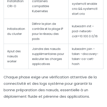
Installation
containers
systemctl enable
CRI-O
compatible
crio && systemctl
Kubernetes
start crio
Définir le plan de
kubeadm init –
Initialisation
contrôle et la plage IP
pod-network-
du cluster
pour le réseau des
cidr=10.100.0.0/16
pods
Joindre des nœuds
kubeadm join
–
Ajout des
supplémentaires pour
token
–discovery-
nœuds
exécuter les charges
token-ca-cert-
worker
applicatives
hash
Chaque phase exige une vérification attentive de la
connectivité et des logs système pour garantir la
bonne préparation des nœuds, essentielle à un
déploiement fluide et pérenne des applications.