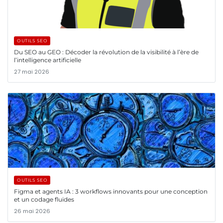
OUTILS SEO
Du SEO au GEO : Décoder la révolution de la visibilité à l’ère de
l’intelligence artificielle
27 mai 2026
OUTILS SEO
Figma et agents IA : 3 workflows innovants pour une conception
et un codage fluides
26 mai 2026