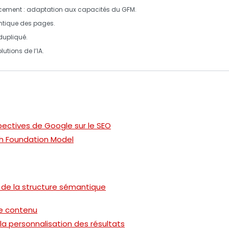
ncement
: adaptation aux capacités du GFM.
tique
des pages.
dupliqué
.
lutions de l’
IA
.
pectives de Google sur le SEO
h Foundation Model
 de la structure sémantique
de contenu
la personnalisation des résultats