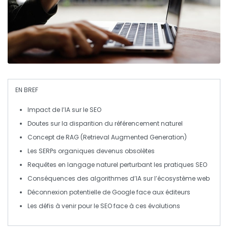
EN BREF
Impact de l’
IA
sur le
SEO
Doutes sur la disparition du
référencement naturel
Concept de
RAG
(Retrieval Augmented Generation)
Les
SERPs
organiques devenus obsolètes
Requêtes en
langage naturel
perturbant les pratiques SEO
Conséquences des
algorithmes d’IA
sur l’écosystème web
Déconnexion potentielle de Google face aux éditeurs
Les défis à venir pour le
SEO
face à ces évolutions