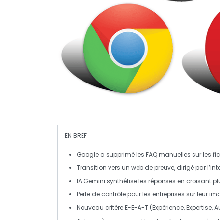
EN BREF
Google a
supprimé
les
FAQ manuelles
sur les fi
Transition vers un web de preuve, dirigé par
l’int
IA
Gemini
synthétise les réponses en croisant p
Perte de
contrôle
pour les entreprises sur leur i
Nouveau critère
E-E-A-T
(Expérience, Expertise, Au