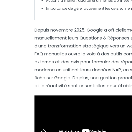
Actions à mener : auditer et unifier les données
Importance de gérer
activement
les avis et men
Depuis novembre 2025,
Google
a officiellem
manuellement leurs
Questions & Réponses
s
d’une transformation stratégique vers un
we
FAQ manuelles
ouvre la voie à des outils 
externes et des avis pour formuler des rép
moderne
en unifiant leurs données NAP, en s
fiche sur Google. De plus, une gestion proact
et la réactivité sont essentielles pour établir