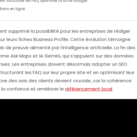
NAP
, structurer les
FAQ
, optimiser la fiche Google.
tions en ligne.
ent supprimé la possibilité pour les entreprises de rédiger
ur leurs fiches
Business Profile
. Cette évolution témoigne
b de preuve
alimenté par l’
intelligence artificielle
. La fin des
comme
Ask Maps
et
IA Gemini
, qui s’appuient sur des données
onses. Les entreprises doivent désormais adopter un
SEO
tructurant les FAQ sur leur propre site et en optimisant leur
ive des avis des clients devient cruciale, car la cohérence
 la
confiance
et améliorer le
référencement local
.