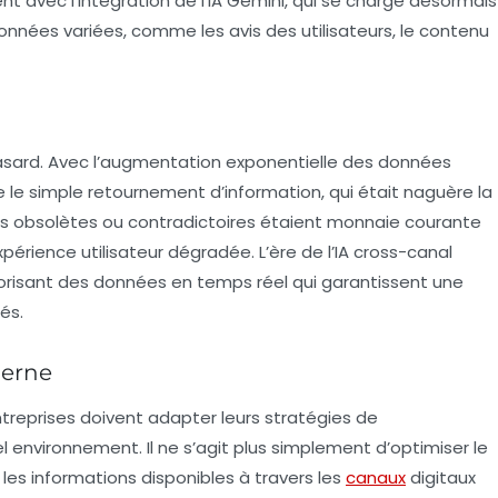
nt avec l’intégration de l’IA
Gemini
, qui se charge désormais
données variées, comme les avis des utilisateurs, le contenu
asard. Avec l’augmentation exponentielle des données
 le simple retournement d’information, qui était naguère la
ns obsolètes
ou contradictoires étaient monnaie courante
érience utilisateur dégradée. L’ère de l’IA cross-canal
vorisant des données en temps réel qui garantissent une
és.
derne
ntreprises doivent adapter leurs stratégies de
 environnement. Il ne s’agit plus simplement d’optimiser le
les informations disponibles à travers les
canaux
digitaux