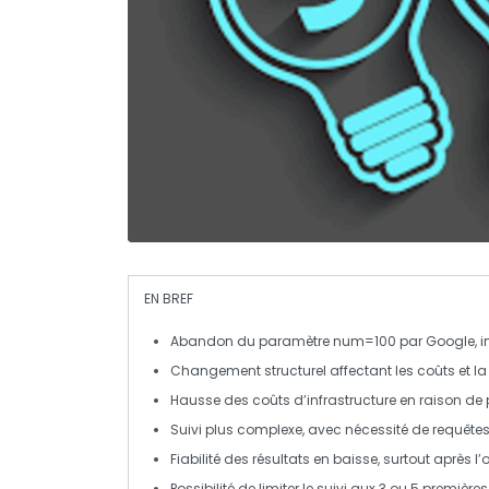
EN BREF
Abandon
du paramètre
num=100
par Google, i
Changement structurel affectant les
coûts
et l
Hausse des
coûts d’infrastructure
en raison de
Suivi plus
complexe
, avec nécessité de requêtes
Fiabilité
des résultats en baisse, surtout après l’
Possibilité de limiter le suivi aux 3 ou 5 premiè