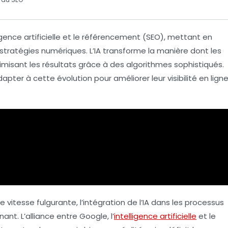
igence artificielle
et le
référencement (SEO)
, mettant en
es stratégies numériques. L’IA transforme la manière dont les
timisant les résultats grâce à des algorithmes sophistiqués.
pter à cette évolution pour améliorer leur visibilité en lign
itesse fulgurante, l’intégration de l’
IA
dans les processus
ant. L’alliance entre Google, l’
intelligence artificielle
et le