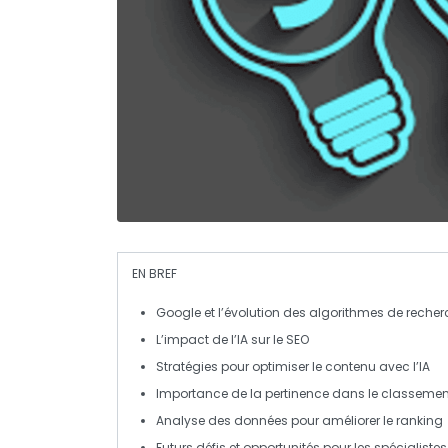
EN BREF
Google
et l’évolution des algorithmes de reche
L’impact de l’
IA
sur le
SEO
Stratégies pour optimiser le contenu avec l’
IA
Importance de la
pertinence
dans le classement
Analyse des
données
pour améliorer le
ranking
Futurs défis et opportunités pour les spécialiste