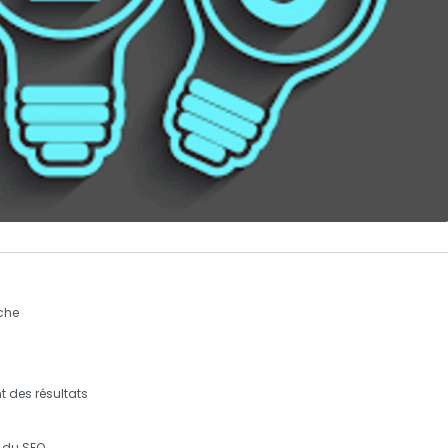
rche
 des résultats
s du
SEO