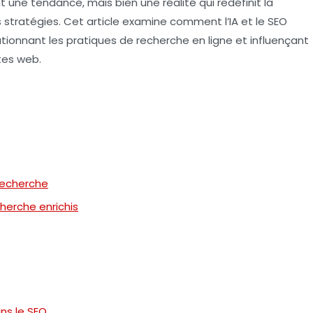
une tendance, mais bien une réalité qui redéfinit la
s stratégies. Cet article examine comment l’
IA
et le
SEO
tionnant les pratiques de recherche en ligne et influençant
tes web.
recherche
cherche enrichis
ans le SEO