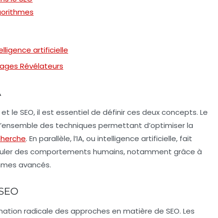
gorithmes
lligence artificielle
gnages Révélateurs
A
et le
SEO
, il est essentiel de définir ces deux concepts. Le
l’ensemble des techniques permettant d’optimiser la
cherche
. En parallèle, l’
IA
, ou intelligence artificielle, fait
imuler des comportements humains, notamment grâce à
thmes avancés.
s SEO
mation radicale des approches en matière de
SEO
. Les