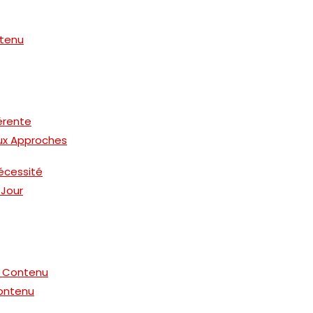
ntenu
érente
ux Approches
écessité
 Jour
e Contenu
Contenu