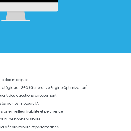
itale des marques.
tratégique :
GEO
(Generative Engine Optimization).
posent des questions directement.
sés par les moteurs IA.
rs une meilleur
fiabilité
et
pertinence
.
our une bonne visibilité.
la découvrabilité et performance.