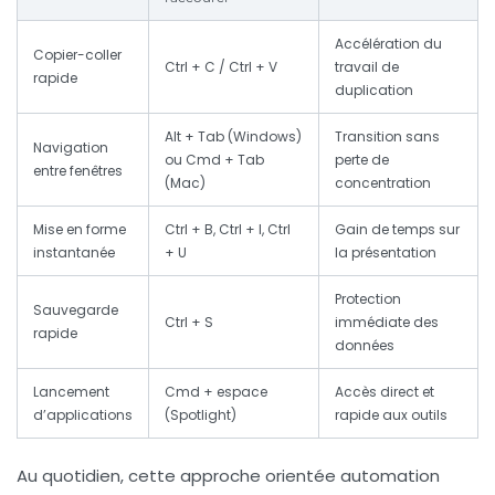
Accélération du
Copier-coller
Ctrl + C / Ctrl + V
travail de
rapide
duplication
Alt + Tab (Windows)
Transition sans
Navigation
ou Cmd + Tab
perte de
entre fenêtres
(Mac)
concentration
Mise en forme
Ctrl + B, Ctrl + I, Ctrl
Gain de temps sur
instantanée
+ U
la présentation
Protection
Sauvegarde
Ctrl + S
immédiate des
rapide
données
Lancement
Cmd + espace
Accès direct et
d’applications
(Spotlight)
rapide aux outils
Au quotidien, cette approche orientée automation