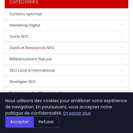
CATÉGORIES
Contenu optimisé
Marketing Digital
Outils SEO
Outils et Ressources SEO
Référencement Naturel
SEO Local & International
Stratégies SEO
Techniques de référencement
Nous utilisons des cookies pour améliorer votre expérience
Tendances SEO
de navigation. En poursuivant, vous acceptez notre
politique de confidentialité.
En savoir plus
Accepter
Refuser