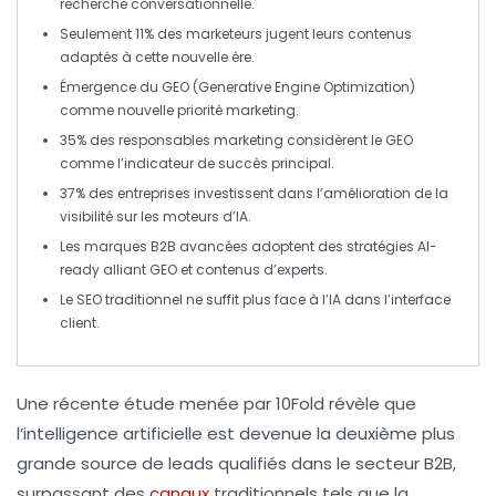
recherche
conversationnelle
.
Seulement
11%
des marketeurs jugent leurs contenus
adaptés à cette
nouvelle ère
.
Émergence du
GEO
(Generative Engine Optimization)
comme nouvelle priorité marketing.
35%
des responsables marketing considèrent le GEO
comme l’indicateur de succès principal.
37%
des entreprises investissent dans l’amélioration de la
visibilité sur les moteurs d’
IA
.
Les marques
B2B
avancées adoptent des stratégies
AI-
ready
alliant GEO et contenus d’experts.
Le
SEO traditionnel
ne suffit plus face à l’
IA
dans l’interface
client.
Une récente étude menée par 10Fold révèle que
l’
intelligence artificielle
est devenue la deuxième plus
grande source de
leads qualifiés
dans le secteur B2B,
surpassant des
canaux
traditionnels tels que la