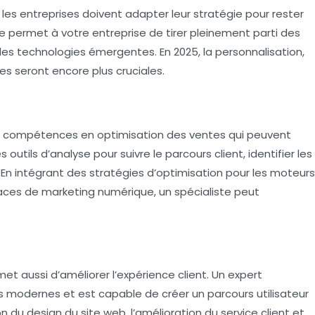
les entreprises doivent adapter leur stratégie pour rester
e
permet à votre entreprise de tirer pleinement parti des
 technologies émergentes. En 2025, la personnalisation,
tes seront encore plus cruciales.
s compétences en
optimisation des ventes
qui peuvent
s outils d’analyse pour suivre le parcours client, identifier les
 En intégrant des stratégies d’
optimisation pour les moteurs
caces de
marketing numérique
, un spécialiste peut
 aussi d’améliorer l’expérience client. Un expert
odernes et est capable de créer un parcours utilisateur
on du design du site web, l’amélioration du
service client
et