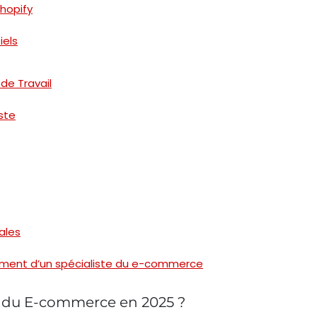
Shopify
iels
de Travail
iste
ales
ement d’un spécialiste du e-commerce
e du E-commerce en 2025 ?