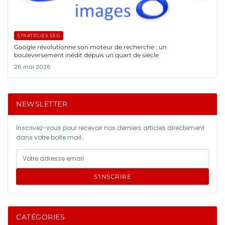
STRATÉGIES SEO
Google révolutionne son moteur de recherche : un
bouleversement inédit depuis un quart de siècle
26 mai 2026
NEWSLETTER
Inscrivez-vous pour recevoir nos derniers articles directement
dans votre boîte mail.
S'INSCRIRE
CATÉGORIES