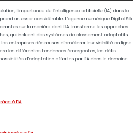
tion, l’importance de l’
intelligence artificielle
(IA) dans le
, prend un essor considérable. L’agence numérique
Digital Silk
airantes sur la manière dont l’IA transforme les approches
ches, qui incluent des systèmes de classement adaptatifs
es entreprises désireuses d’améliorer leur visibilité en ligne
rera les différentes tendances émergentes, les défis
possibilités d’adaptation offertes par l’IA dans le domaine
âce à l’IA
ir basé sur l’IA