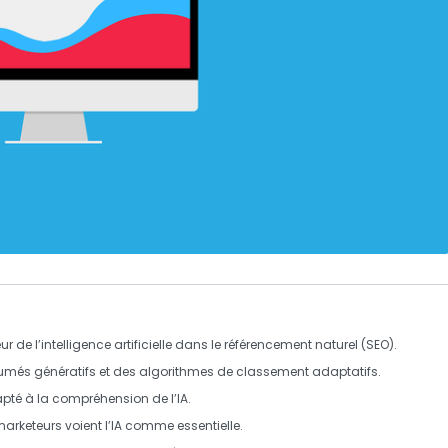
ur de l’
intelligence artificielle
dans le
référencement naturel
(
SEO
).
umés génératifs
et des algorithmes de classement adaptatifs.
apté à la compréhension de l’
IA
.
rketeurs voient l’
IA
comme essentielle.