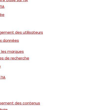
’IA
sée
gement des utilisateurs
ux données
r les marques
mes de recherche
e
l’IA
loppement des contenus
tégie