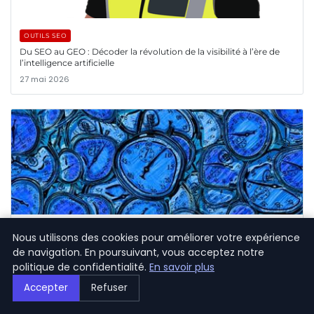
OUTILS SEO
Du SEO au GEO : Décoder la révolution de la visibilité à l’ère de
l’intelligence artificielle
27 mai 2026
OUTILS SEO
Nous utilisons des cookies pour améliorer votre expérience
Figma et agents IA : 3 workflows innovants pour une conception
de navigation. En poursuivant, vous acceptez notre
et un codage fluides
politique de confidentialité.
En savoir plus
26 mai 2026
Accepter
Refuser