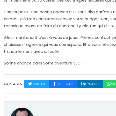
un mois ment ou va utiliser des techniques risquées qui pe
Dernier point : une bonne agence SEO vous dira parfois « n
ce mot-clé trop concurrentiel avec votre budget. Non, vot
technique avant de faire du contenu. Quelqu’un qui dit touj
Allez, maintenant c’est à vous de jouer. Prenez contact, p
choisissez l’agence qui vous correspond. Et si vous hésitez
tranquillement avec un café.
Bonne chance dans votre aventure SEO !
PARTAGER :
TWITTER
FACEBOOK
LINKEDIN
WH