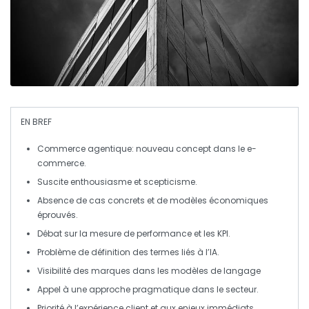
EN BREF
Commerce agentique
: nouveau concept dans le
e-
commerce
.
Suscite
enthousiasme
et
scepticisme
.
Absence de
cas concrets
et de
modèles économiques
éprouvés.
Débat sur la
mesure de performance
et les
KPI
.
Problème de
définition
des termes liés à l’
IA
.
Visibilité des
marques
dans les
modèles de langage
Appel à une approche
pragmatique
dans le secteur.
Priorité à l’
expérience client
et aux enjeux
immédiats
.