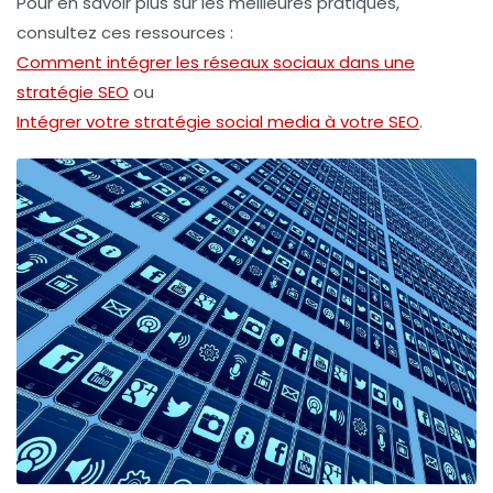
Pour en savoir plus sur les meilleures pratiques,
consultez ces ressources :
Comment intégrer les réseaux sociaux dans une
stratégie SEO
ou
Intégrer votre stratégie social media à votre SEO
.