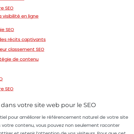
tre SEO
isibilité en ligne
gie SEO
es récits captivants
lleur classement SEO
ratégie de contenu
EO
tre SEO
 dans votre site web pour le SEO
el pour améliorer le
référencement naturel
de votre site
ns votre contenu, vous pouvez non seulement raconter
tirer et retenir l’attention de vos visiteurs. Pour que cet