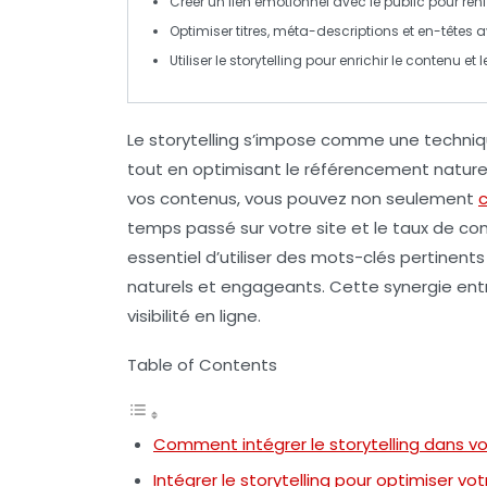
Créer un lien émotionnel avec le public pour ren
Optimiser titres,
méta-descriptions
et en-têtes a
Utiliser le
storytelling
pour enrichir le contenu et 
Le
storytelling
s’impose comme une technique 
tout en optimisant le
référencement nature
vos contenus, vous pouvez non seulement
c
temps passé sur votre site
et le
taux de con
essentiel d’utiliser des
mots-clés pertinents
naturels et engageants. Cette synergie ent
visibilité en ligne.
Table of Contents
Comment intégrer le storytelling dans vo
Intégrer le storytelling pour optimiser vo