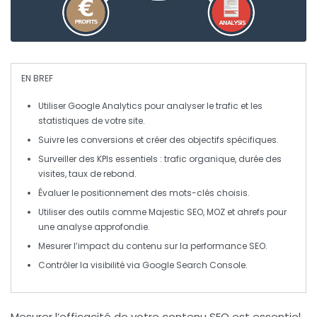
EN BREF
Utiliser
Google Analytics
pour analyser le
trafic
et les
statistiques
de votre site.
Suivre les
conversions
et créer des
objectifs
spécifiques.
Surveiller des
KPIs
essentiels :
trafic organique
,
durée des
visites
,
taux de rebond
.
Évaluer le
positionnement
des
mots-clés
choisis.
Utiliser des outils comme
Majestic SEO
,
MOZ
et
ahrefs
pour
une analyse approfondie.
Mesurer l’impact du
contenu
sur la performance SEO.
Contrôler la
visibilité
via
Google Search Console
.
Mesurer l’efficacité de votre
contenu SEO
est essentiel