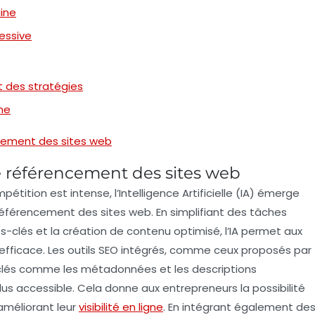
ine
cessive
t des stratégies
ne
ncement des sites web
e référencement des sites web
pétition
est intense, l’
Intelligence Artificielle
(IA) émerge
référencement
des sites web. En simplifiant des tâches
s-clés et la création de contenu optimisé, l’IA permet aux
 efficace. Les outils SEO intégrés, comme ceux proposés par
clés comme les
métadonnées
et les
descriptions
us accessible. Cela donne aux entrepreneurs la possibilité
 améliorant leur
visibilité en ligne
. En intégrant également de