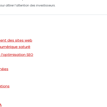
ur attirer l’attention des investisseurs.
ment des sites web
numérique saturé
ns l’optimisation SEO
nnées
tions
A