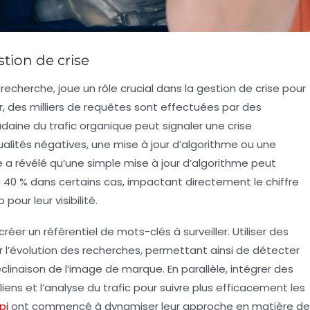
tion de crise
recherche, joue un rôle crucial dans la
gestion de crise
pour
ur, des milliers de requêtes sont effectuées par des
oudaine du
trafic organique
peut signaler une crise
alités négatives, une mise à jour d’algorithme ou une
a révélé qu’une simple mise à jour d’algorithme peut
’à 40 % dans certains cas, impactant directement le chiffre
our leur visibilité.
 créer un
référentiel de mots-clés
à surveiller. Utiliser des
 l’évolution des
recherches
, permettant ainsi de détecter
linaison de l’image de marque. En parallèle, intégrer des
liens
et l’analyse du
trafic
pour suivre plus efficacement les
pi
ont commencé à dynamiser leur approche en matière de