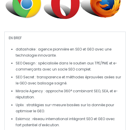
EN BREF
datashake
: agence pionnière en
SEO
et
GEO
avec une
technologie innovante.
SEO Design
: spécialisée dans le soutien aux
TPE/PME
et e-
commerçants avec un socle
SEO
complet.
SEO Secret
: transparence et méthodes éprouvées axées sur
le
GEO
avec balisage soigné.
Miracle Agency
: approche 360° combinant
SEO
,
SEA
, et
e-
réputation
.
Uplix
: stratégies sur-mesure basées sur la donnée pour
optimiser le
GEO
.
Eskimoz
: réseau international intégrant
SEO
et
GEO
avec
fort potentiel d’exécution.