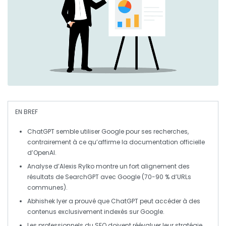
EN BREF
ChatGPT
semble utiliser
Google
pour ses recherches,
contrairement à ce qu’affirme la documentation officielle
d’OpenAI.
Analyse d’Alexis Rylko montre un fort alignement des
résultats de
SearchGPT
avec
Google
(70-90 % d’URLs
communes).
Abhishek Iyer
a prouvé que ChatGPT peut accéder à des
contenus exclusivement indexés sur
Google
.
Les professionnels du
SEO
doivent réévaluer leur stratégie