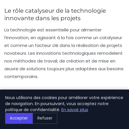
Le rôle catalyseur de la technologie
innovante dans les projets
La technologie est essentielle pour alimenter
l’innovation, en agissant à la fois comme un catalyseur
et comme un facteur clé dans la réalisation de projets
novateurs. Les innovations technologiques remodelent
nos méthodes de travail, de création et de mise en
œuvre de solutions toujours plus adaptées aux besoins
contemporains.
Les nouvelles technologies au quotidien
Nous utilisons des cookies pour améliorer votre expérience
L’avènement des
nouvelles technologies
modifie en
de navigation. En poursuivant, vous acceptez notre
politique de confidentialité.
En savoir plus
profondeur notre quotidien, allant de la
réalité virtuelle
Accepter
Refuser
aux smartphones. Chaque innovation reconfigure notre
manière de vivre, de communiquer et de divertir,