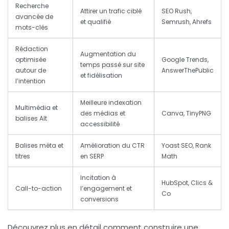
Recherche
Attirer un trafic ciblé
SEO Rush,
avancée de
et qualifié
Semrush, Ahrefs
mots-clés
Rédaction
Augmentation du
optimisée
Google Trends,
temps passé sur site
autour de
AnswerThePublic
et fidélisation
l’intention
Meilleure indexation
Multimédia et
des médias et
Canva, TinyPNG
balises Alt
accessibilité
Balises méta et
Amélioration du CTR
Yoast SEO, Rank
titres
en SERP
Math
Incitation à
HubSpot, Clics &
Call-to-action
l’engagement et
Co
conversions
Découvrez plus en détail comment construire une