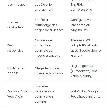
des images
accélérer le
TinyPNG,
chargement
compressor.io
Accélérer
Configurer via
Cache
l’affichage des
.htaccess ou
navigateur
pages déjà visitées
plugins CMS
Assurer une
Thèmes CMS
Design
navigation
adaptatifs et tests
responsive
optimale sur
avec Google Mobile-
mobile et tablette
Friendly
Plugins gratuits
Minification
Alléger le code et
(Autoptimize, Fast
CSS/JS
améliorer la vitesse
Velocity Minify)
Suivre les
Analyse Core
indicateurs et
WebOptim, Google
Web Vitals
optimiser en
PageSpeed Insights
continu