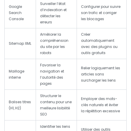
Surveiller l’état
Google
Configurer pour suivre
d’indexation et
Search
son trafic et corriger
détecter les
Console
les blocages
erreurs
Améliorer la
Créer
compréhension
automatiquement
Sitemap XML
du site par les
avec des plugins ou
robots
outils gratuits
Favoriser la
Relier logiquement les
Maillage
navigation et
articles sans
interne
l’autorité des
surcharger les liens
pages
Structurer le
Employer des mots-
Balises titres
contenu pour une
clés naturels et éviter
(H1, H2)
meilleure lisibilité
la répétition excessive
SEO
Identifier les liens
Utiliser des outils