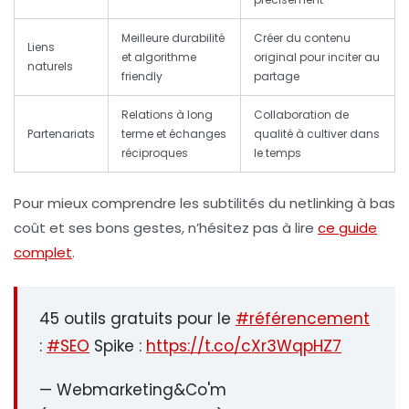
Meilleure durabilité
Créer du contenu
Liens
et algorithme
original pour inciter au
naturels
friendly
partage
Relations à long
Collaboration de
Partenariats
terme et échanges
qualité à cultiver dans
réciproques
le temps
Pour mieux comprendre les subtilités du netlinking à bas
coût et ses bons gestes, n’hésitez pas à lire
ce guide
complet
.
45 outils gratuits pour le
#référencement
:
#SEO
Spike :
https://t.co/cXr3WqpHZ7
— Webmarketing&Co'm