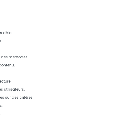
s détails.
s.
t des méthodes.
 contenu.
ecture
.
 utilisateurs.
s sur des critères.
s.
.