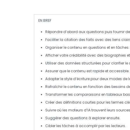
EN BREF
Répondre d’abord aux questions
puis fournir de
Faciliter la
citation
des faits avec des liens clair
Organiser le contenu en
questions
et en
tâches
.
Afficher votre
crédibilité
avec des biographies e
Utiliser des
données structurées
pour clarifier le
Assurer que le contenu est
rapide
et
accessible
.
Adapter le style d’écriture pour
deux modes de l
Rafraîchir le contenu
en fonction des besoins des
Transformer les comparaisons en
tableaux
basé
Créer des
définitions courtes
pour les termes clé
Suivre où les
moteurs d’IA
trouvent leurs sources
Suggérer des
questions
à explorer ensuite.
Cibler les
tâches à accomplir
par les lecteurs.