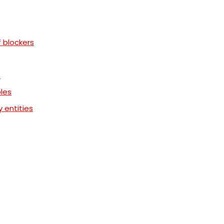
f blockers
p
les
y entities